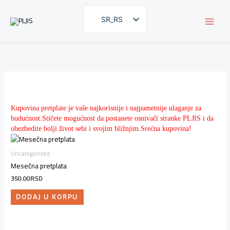
Pređi
na
SR_RS
sadržaj
EN
Kupovina pretplate je vaše najkorisnije i najpametnije ulaganje za
budućnost.Stičete mogućnost da postanete osnivači stranke PLJIS i da
obezbedite bolji život sebi i svojim bližnjim.Srećna kupovina!
Uncategorized
Mesečna pretplata
350.00
RSD
DODAJ U KORPU